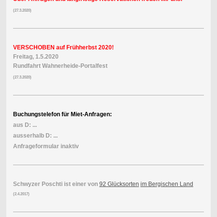
(27.3.2020)
VERSCHOBEN auf Frühherbst 2020!
Freitag, 1.5.2020
Rundfahrt Wahnerheide-Portalfest
(27.3.2020)
Buchungstelefon für Miet-Anfragen:
aus D: ...
ausserhalb D: ...
Anfrageformular inaktiv
Schwyzer Poschti ist einer von
92 Glücksorten
im Bergischen Land
(2.4.2017)