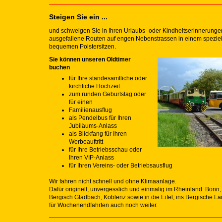
Steigen Sie ein ...
und schwelgen Sie in Ihren Urlaubs- oder Kindheitserinnerunge
ausgefallene Routen auf engen Nebenstrassen in einem speziel
bequemen Polstersitzen.
Sie können unseren Oldtimer
buchen
für Ihre standesamtliche oder
kirchliche Hochzeit
zum runden Geburtstag oder
für einen
Familienausflug
als Pendelbus für Ihren
Jubiläums-Anlass
als Blickfang für Ihren
Werbeauftritt
für Ihre Betriebsschau oder
Ihren VIP-Anlass
für Ihren Vereins- oder Betriebsausflug
Wir fahren nicht schnell und ohne Klimaanlage.
Dafür originell, unvergesslich und einmalig im Rheinland: Bonn,
Bergisch Gladbach, Koblenz sowie in die Eifel, ins Bergische 
für Wochenendfahrten auch noch weiter.