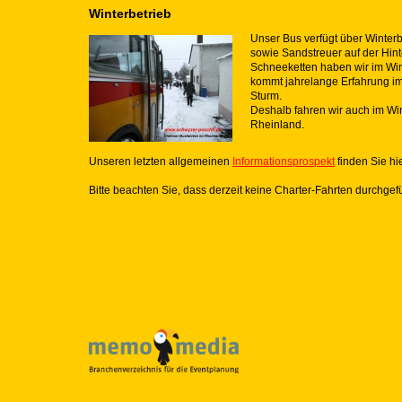
Winterbetrieb
Unser Bus verfügt über Winterb
sowie Sandstreuer auf der Hin
Schneeketten haben wir im Wi
kommt jahrelange Erfahrung i
Sturm.
Deshalb fahren wir auch im Win
Rheinland.
Unseren letzten allgemeinen
Informationsprospekt
finden Sie h
Bitte beachten Sie, dass derzeit keine Charter-Fahrten durchgef
Fahrten ins Freilichtmuseum Lindlar und Kommern, zur Luftseilbahn und Rheinaue und Tanzbrunnen in 
Düsseldorf, Petersberg WCCB Bundeskunsthallt Bonn, Drachenfels und Drachenfelsbahn Königswint
Hönningen, Schloss Sayn, Ölraffinerie Wesseling, Heumarkt und Altes Rathaus Köln, Schloss Brühl, 
und Schloss Burg Solingen, Rheinfähre Linz, Bad Godesberg, Unkel, Brückenmuseum Remagen, Dam
Industriemuseum Engelskirchen, Schwebebahn und Kaiserwagen Wuppertal, Besichtigung der Brauere
Schnapsbrennerei Marienheide, Kroppacher Schweiz, Geysir Andernach, Römermuseum und Vulkanpar
Laacher Maar, Weinverkostung und Keller Besichtigung im Ahrtal, Bad Neuenahr Ahrweiler Walporzhe