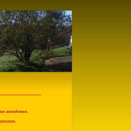
agen annehmen.
teressen.