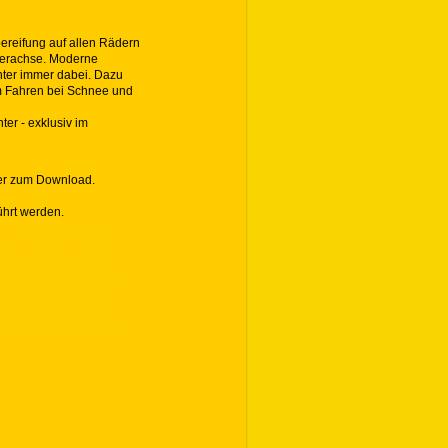
ereifung auf allen Rädern
terachse. Moderne
nter immer dabei. Dazu
m Fahren bei Schnee und
ter - exklusiv im
ier zum Download.
ührt werden.
Köln, Skihalle Neuss, Medienhafen
er Römermuseum Rheinbrohl Bad
Glasmuseum Rheinbach, Bergische Tafel
pfzug Gummersbach Dieringhausen,
i Krombacher oder Hachenburger,
k Mendig, Kloster Maria Laach und
im,