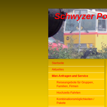
Schwyzer Po
Startseite
Aktuelles
Miet-Anfragen und Service
Reiseangebote für Gruppen,
Familien, Firmen
Hochzeits-Fahrten
Kombinationsmöglichkeiten /
Pakete