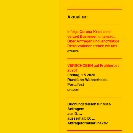
Aktuelles:
Infolge Corona-Krise sind
derzeit Busreisen untersagt.
Über Anfragen und langfristige
Reservationen freuen wir uns.
(27.3.2020)
VERSCHOBEN auf Frühherbst
2020!
Freitag, 1.5.2020
Rundfahrt Wahnerheide-
Portalfest
(27.3.2020)
Buchungstelefon für Miet-
Anfragen:
aus D: ...
ausserhalb D: ...
Anfrageformular inaktiv