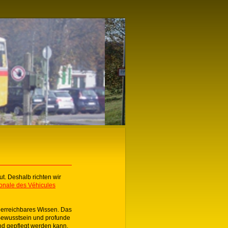
ut. Deshalb richten wir
ionale des Véhicules
 erreichbares Wissen. Das
 Bewusstsein und profunde
nd gepflegt werden kann.