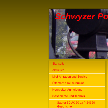
Schwyzer Po
Startseite
Aktuelles
Miet-Anfragen und Service
Öffentliche Reisetermine
Newsletter-Anmeldung
Geschichte und Technik
Saurer 3DUK-50 ex P-24660
Geschichte