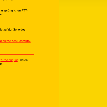
r ursprünglichen PTT-
en.
ie auf der Seite des
chichte des Postauto-
e
zur Verfügung
, deren
de.