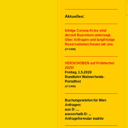
Aktuelles:
Infolge Corona-Krise sind
derzeit Busreisen untersagt.
Über Anfragen und langfristige
Reservationen freuen wir uns.
(27.3.2020)
VERSCHOBEN auf Frühherbst
2020!
Freitag, 1.5.2020
Rundfahrt Wahnerheide-
Portalfest
(27.3.2020)
Buchungstelefon für Miet-
Anfragen:
aus D: ...
ausserhalb D: ...
Anfrageformular inaktiv